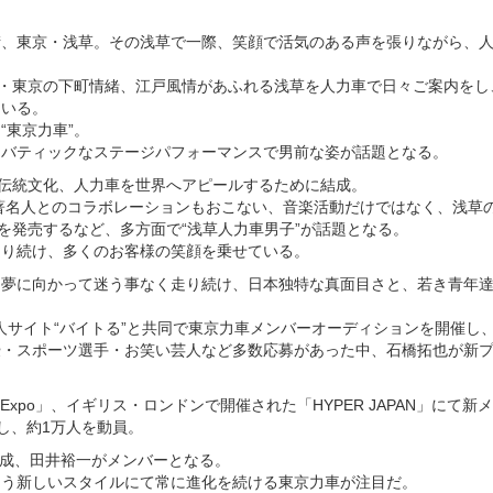
街、東京・浅草。その浅草で一際、笑顔で活気のある声を張りながら、
戸・東京の下町情緒、江戸風情があふれる浅草を人力車で日々ご案内をし
ている。
“東京力車”。
ロバティックなステージパフォーマンスで男前な姿が話題となる。
の伝統文化、人力車を世界へアピールするために結成。
著名人とのコラボレーションもおこない、音楽活動だけではなく、浅草
を発売するなど、多方面で“浅草人力車男子”が話題となる。
走り続け、多くのお客様の笑顔を乗せている。
、夢に向かって迷う事なく走り続け、日本独特な真面目さと、若き青年
求人サイト“バイトる”と共同で東京力車メンバーオーディションを開催し
優・スポーツ選手・お笑い芸人など多数応募があった中、石橋拓也が新
 Expo」、イギリス・ロンドンで開催された「HYPER JAPAN」にて新メ
し、約1万人を動員。
一成、田井裕一がメンバーとなる。
なう新しいスタイルにて常に進化を続ける東京力車が注目だ。