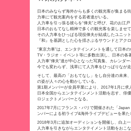
日本のみならず海外からも多くの観光客が集まる
力車にて観光案内をする若者達がいる。
人力車を引っ張る彼らを“俥夫”と呼び、花のお江
日本のおもてなし精神で多くの観光客を楽しませ
その人力車をひっぱる現役俥夫が結成したユニット
『和』を基調とした心を揺さぶるサウンドとアク
“東京力車”は、エンタテインメントを通して日本
TV・ラジオ・イベント等に多数出演し、日本の各
人力車“俥夫”達が中心となった写真集、カレンダー
今でも変わらず、浅草にて人力車をひっぱりなが
そして、最高の「おもてなし」をし自分達の未来
の姿が人々の心を動かしている。
第1期メンバーが全員卒業により、2017年1月に
日本全国からエンタテインメント活動を志す、俳
ロジェクトメンバーとなる。
2017年7月にフランス・パリで開催された「Japan
ンバーによる初ライブ&海外ライブデビューを果た
2018年3月に追加オーディションを開催し、白上
人力車を引きながらエンタテイメント活動をおこ