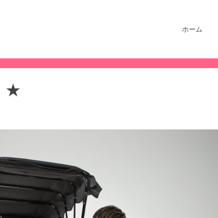
ホーム
』★