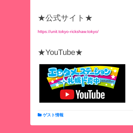
★公式サイト★
https://unit.tokyo-rickshaw.tokyo/
★YouTube★
ゲスト情報