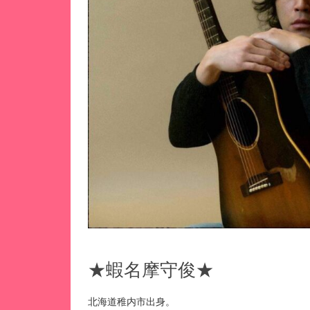
★蝦名摩守俊★
北海道稚内市出身。