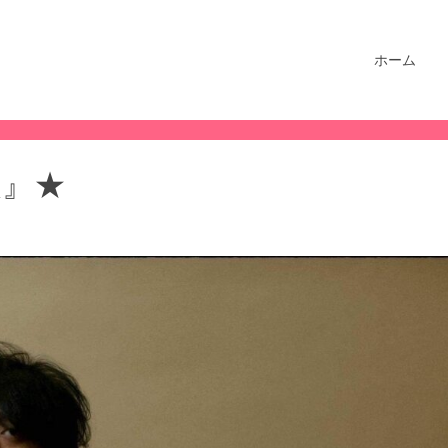
ホーム
俊』★