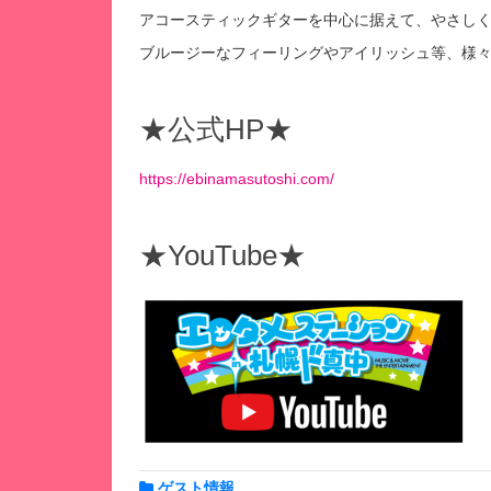
アコースティックギターを中心に据えて、やさし
ブルージーなフィーリングやアイリッシュ等、様
★公式HP★
https://ebinamasutoshi.com/
★YouTube★
ゲスト情報