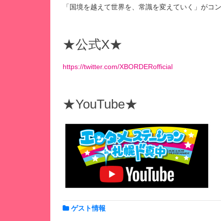
「国境を越えて世界を、常識を変えていく」がコ
★公式X★
https://twitter.com/XBORDERofficial
★YouTube★
ゲスト情報