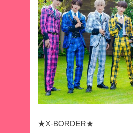
★X-BORDER★