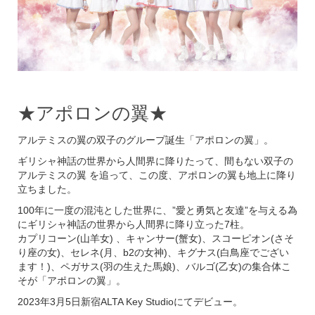
★アポロンの翼★
アルテミスの翼の双子のグループ誕生「アポロンの翼」。
ギリシャ神話の世界から人間界に降りたって、間もない双子の
アルテミスの翼 を追って、この度、アポロンの翼も地上に降り
立ちました。
100年に一度の混沌とした世界に、”愛と勇気と友達”を与える為
にギリシャ神話の世界から人間界に降り立った7柱。
カプリコーン(山羊女) 、キャンサー(蟹女)、スコーピオン(さそ
り座の女)、セレネ(月、b2の女神)、キグナス(白鳥座でござい
ます！)、ペガサス(羽の生えた馬娘)、バルゴ(乙女)の集合体こ
そが「アポロンの翼」。
2023年3月5日新宿ALTA Key Studioにてデビュー。