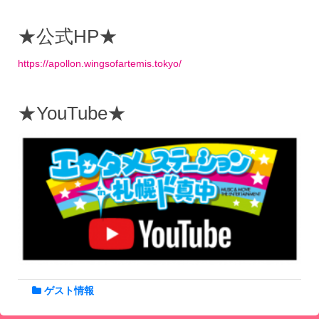
★公式HP★
https://apollon.wingsofartemis.tokyo/
★YouTube★
ゲスト情報