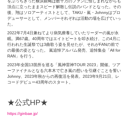
をぶっちぎった横浜銀蝿は数千万のファンに惜しまれながらも
頂点に立ったままスピード解散し伝説のバンドとなった。その
後、翔はソロアーティストとして、TAKU・嵐・Johnnyはプロ
デューサーとして、メンバーそれぞれは活動の場を広げていっ
た。
2022年7月4日兼ねてより病気療養していたリーダーの嵐が永
眠。満67歳。40周年ではエイトビートを叩き続け、この4月に
行われた生誕祭では3曲歌う姿を見せたが、それがFANの前で
の最後の姿となった。 嵐追悼アルバム発売、追悼集会「All for
RAN」を行う。
2023年全国13箇所を巡る「風神雷神TOUR 2023」開催。ツア
ーファイナルとなる六本木で亡き嵐の想いを引継ぐことを誓い
Johnny、2023年秋からの再復活を発表。2023年9月21日、レ
コードデビュー43周年のスタート。
★公式HP★
https://ginbae.jp/