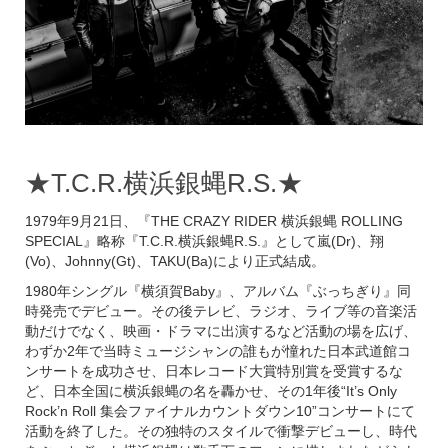
★T.C.R.横浜銀蝿R.S.★
1979年9月21日、『THE CRAZY RIDER 横浜銀蝿 ROLLING
SPECIAL』略称『T.C.R.横浜銀蝿R.S.』として嵐(Dr)、翔
(Vo)、Johnny(Gt)、TAKU(Ba)により正式結成。
1980年シングル『横須賀Baby』、アルバム『ぶっちぎり』同
時発売でデビュー。その後テレビ、ラジオ、ライブ等の音楽活
動だけでなく、映画・ドラマに出演するなど活動の場を広げ、
わずか2年で当時ミュージシャンの誰もが憧れた日本武道館コ
ンサートを成功させ、日本レコード大賞特別賞を受賞するな
ど、日本全国に横浜銀蝿の名を轟かせ、その1年後“It’s Only
Rock’n Roll 集会ファイナルカウントダウン10”コンサートにて
活動を終了した。その独特のスタイルで衝撃デビューし、時代