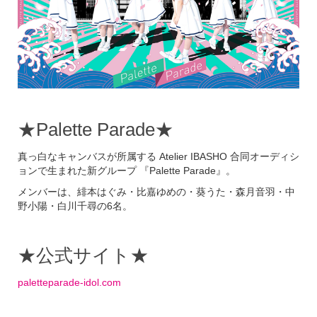
★Palette Parade★
真っ白なキャンバスが所属する Atelier IBASHO 合同オーディシ
ョンで生まれた新グループ 『Palette Parade』。
メンバーは、緋本はぐみ・比嘉ゆめの・葵うた・森月音羽・中
野小陽・白川千尋の
6
名。
★公式サイト★
paletteparade-idol.com