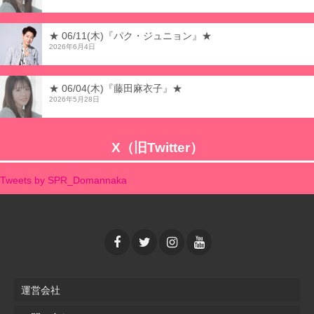
★ 06/11(木)『パク・ジュニョン』★
2026年6月4日
★ 06/04(木)『藤田麻衣子』★
2026年5月28日
X（旧Twitter）
Tweets by SPR_Domannaka
運営会社